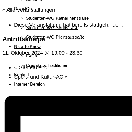
Die WGs
« Alle Veranstaltungen
Studenten-WG Katharinenstraße
Diese Veranstaltung hat bereits stattgefunden.
Studenten-WG Strohstraße
Studenten-WG Pliensaustraße
Antrittskneipe
Nice To Know
11. Oktober 2024 @ 19:00
-
23:30
FAQs
Crashkurs Traditionen
«
Gästeabend
Kontakt
Sport- und Kultur-AC
»
Interner Bereich