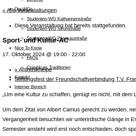
Die WGs
« Alle Veranstaltungen
Studenten-WG Katharinenstraße
Diese Veranstaltung hat bereits stattgefunden.
Studenten-WG Strohstraße
Studenten-WG Pliensaustraße
Sport- und Kultur-AC
Nice To Know
17. Oktober 2024 @ 19:00
-
22:00
FAQs
Crashkurs Traditionen
«
Antrittskneipe
Kontakt
Stiftungsfest der Freundschaftverbindung T.V. Fr
Interner Bereich
„Um eine Kultur zu schaffen, genügt es nicht, mit dem L
Um dem Zitat von Albert Camus gerecht zu werden, neh
Vergangenheit besuchten wir unterirdische Gänge in 
Semester ansteht wird erst noch entschieden, doch spa