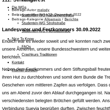
Die WGs
Beitrags-Autor:
melody
Beitrag veröffentlicht:
22. Dezember 2022
Studenten-WG Katharinenstraße
Beitrags-Kategorie:
Allgemein
/
Berichte
Studenten-WG Strohstraße
Landesvater und Festkommers 30.09.2022
Studenten-WG Pliensaustraße
Nice To Know
Endlich war es wieder soweit und wir konnten nach zwe
FAQs
unsere Altherren, unsere Bundesschwestern und weitere f
Crashkurs Traditionen
berichten.
Kontakt
Neben dem Festkommers und dem Stiftungsball freuten 
Interner Bereich
ihren Hut zu durchbohren und somit dem Bunde die Tr
Geschehen vom mittleren Zapfen aus verfolgen. Dass d
uns am Abend zuvor den Ablauf durchgegangen ist. Na
verschiedensten belegten Brötchen gefüllt werden. An
Verbindung Suevia begrüßen durften. Zwischen feuchtf