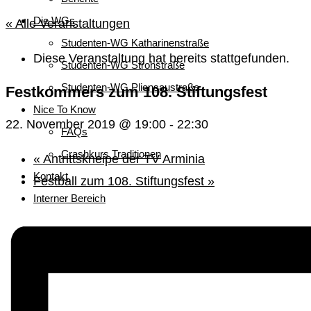
Die WGs
« Alle Veranstaltungen
Studenten-WG Katharinenstraße
Diese Veranstaltung hat bereits stattgefunden.
Studenten-WG Strohstraße
Studenten-WG Pliensaustraße
Festkommers zum 108. Stiftungsfest
Nice To Know
22. November 2019 @ 19:00
-
22:30
FAQs
Crashkurs Traditionen
«
Antrittskneipe der TV Arminia
Kontakt
Festball zum 108. Stiftungsfest
»
Interner Bereich