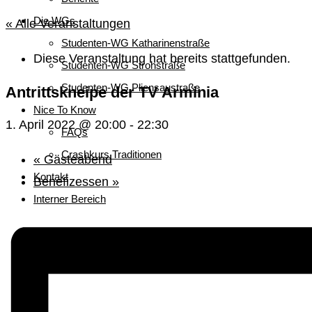
Die WGs
« Alle Veranstaltungen
Studenten-WG Katharinenstraße
Diese Veranstaltung hat bereits stattgefunden.
Studenten-WG Strohstraße
Studenten-WG Pliensaustraße
Antrittskneipe der TV Arminia
Nice To Know
1. April 2022 @ 20:00
-
22:30
FAQs
Crashkurs Traditionen
«
Gästeabend
Kontakt
Benefizessen
»
Interner Bereich