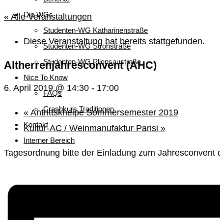
Die WGs
« Alle Veranstaltungen
Studenten-WG Katharinenstraße
Diese Veranstaltung hat bereits stattgefunden.
Studenten-WG Strohstraße
Studenten-WG Pliensaustraße
Altherrenjahresconvent (AHC)
Nice To Know
6. April 2019 @ 14:30
-
17:00
FAQs
Crashkurs Traditionen
«
Antrittskneipe Sommersemester 2019
Kontakt
Kultur-AC / Weinmanufaktur Parisi
»
Interner Bereich
Tagesordnung bitte der Einladung zum Jahresconvent 