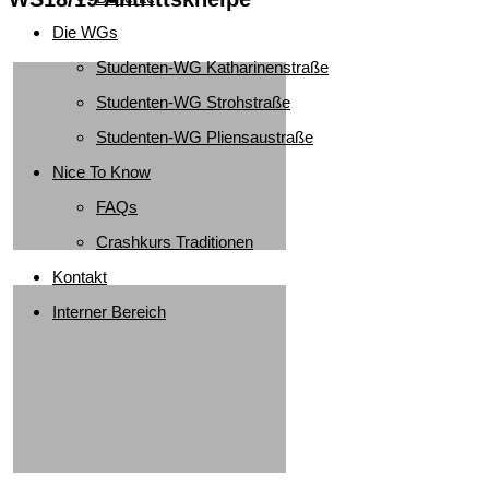
Die WGs
Studenten-WG Katharinenstraße
Studenten-WG Strohstraße
Studenten-WG Pliensaustraße
Nice To Know
FAQs
Crashkurs Traditionen
Kontakt
Interner Bereich